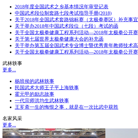
2018年度全国武术之乡基本情况年审登记表
中国武术段位制套路七段考试指导手册(2018)
关于2018年全国武术套路锦标赛（太极拳赛区）补充事
关于举办2018年中国武术段位（七段）考试的函
关于全国太极拳健康工程系列活动—2018年太极拳公开
关于第七届世界太极拳健康大会的补充函
关于举办第五届全国武术专业博士暨优秀青年教师技术高
关于全国太极拳健康工程系列活动—2018年太极拳公开
武林轶事
更多...
杨班侯的武林轶事
民国武术大师王子平上海轶事
霍元甲的励志故事
一代宗师洪均生武林轶事
王芗斋一生的悔恨之事，就是在一次比武中获胜
名家风采
更多...