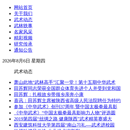
网站首页
关于我们
武术动态
武林轶事
名家风采
精彩视频
研究传承
通知公告
2026年8月6日 星期四
武术动态
萧山此地“武林高手”汇聚一堂！第十五期中华武术
田苏辉同志荣获全国群众体育先进个人并受到党和国
田苏辉：扎根故乡带领乡亲奔小康
喜讯：田苏辉主席被陕西省高级人民法院聘任为特约
参加《中华武术》创刊37周年 暨中国太极拳最具影
《中华武术》“中国太极拳最具影响力人物”评选圆
2019第四届“丝绸之路 健康陕西”武术精英赛盛大
西安建筑科技大学第四届“南山习礼----武术进校园