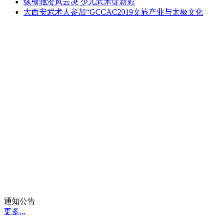
纵横驰澄风云决 少儿武术绽新彩
大西安武术人参加“GCCAC2019文旅产业与太极文化
通知公告
更多...